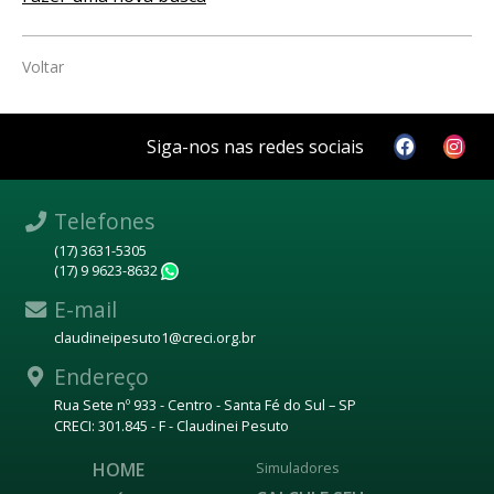
Voltar
Siga-nos nas redes sociais
Telefones
(17) 3631-5305
(17) 9 9623-8632
WhatsApp
E-mail
claudineipesuto1@creci.org.br
Endereço
Rua Sete nº 933 - Centro - Santa Fé do Sul – SP
CRECI: 301.845 - F - Claudinei Pesuto
HOME
Simuladores