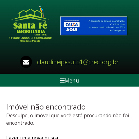
claudineipesuto1@creci.org.br
Menu
Imóvel não encontrado
Desculpe, o imóvel que você está procurando não foi
encontrado.
Fazer uma nova busca