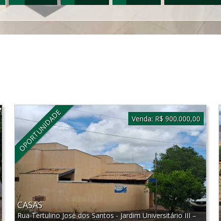
OPORTUNIDADE
Venda:
R$ 900.000,00
CASAS
Rua Tertulino José dos Santos - Jardim Universitário III
–