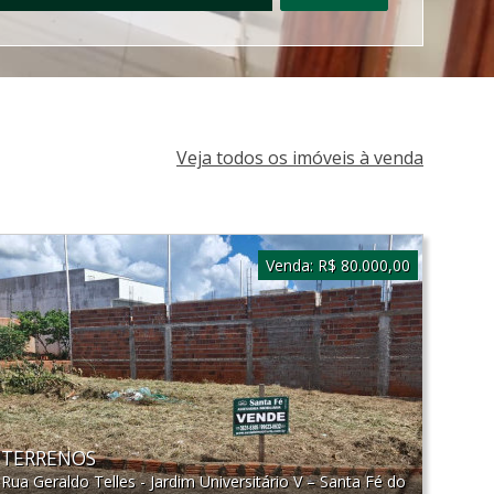
Veja todos os imóveis à venda
Venda:
R$ 80.000,00
TERRENOS
Rua Geraldo Telles - Jardim Universitário V
–
Santa Fé do