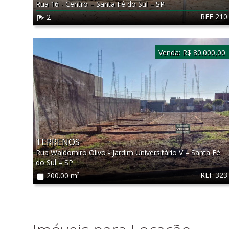
Rua 16 - Centro
–
Santa Fé do Sul
–
SP
REF 210
2
Venda:
R$ 80.000,00
TERRENOS
Rua Waldomiro Olivo - Jardim Universitário V
–
Santa Fé
do Sul
–
SP
REF 323
200.00 m²