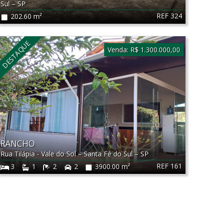
Sul
–
SP
REF 324
202.60 m²
DESTAQUE
Venda:
R$ 1.300.000,00
RANCHO
Rua Tilápia - Vale do Sol
–
Santa Fé do Sul
–
SP
REF 161
3
1
2
2
3900.00 m²