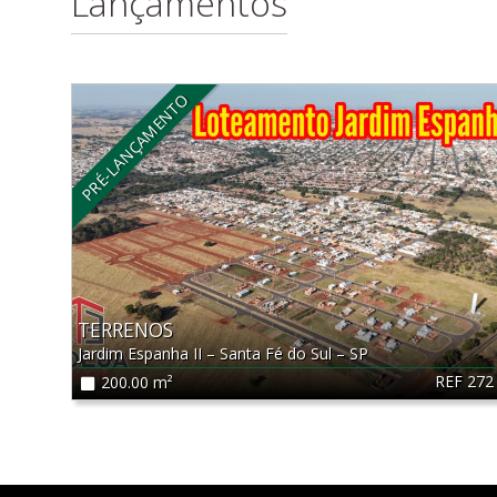
Lançamentos
PRÉ-LANÇAMENTO
TERRENOS
Jardim Espanha II
–
Santa Fé do Sul
–
SP
REF 272
200.00 m²