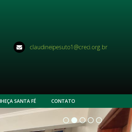
claudineipesuto1@creci.org.br
HEÇA SANTA FÉ
CONTATO
•
•
•
•
•