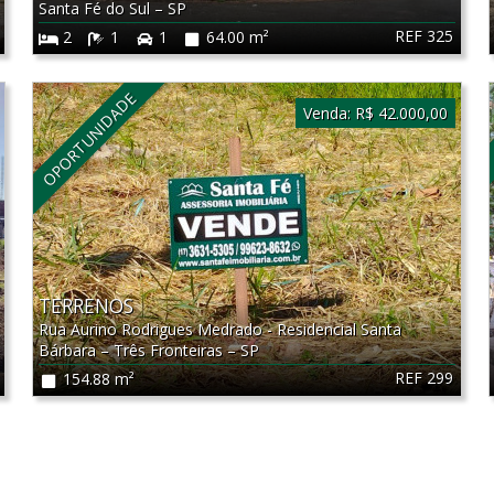
Santa Fé do Sul
–
SP
REF 325
2
1
1
64.00 m²
OPORTUNIDADE
Venda:
R$ 42.000,00
TERRENOS
Rua Aurino Rodrigues Medrado - Residencial Santa
Bárbara
–
Três Fronteiras
–
SP
REF 299
154.88 m²