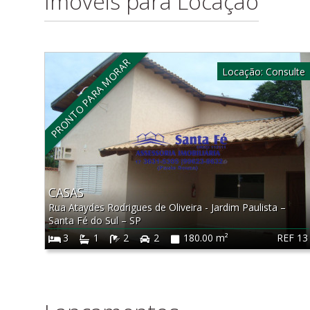
Imóveis para Locação
PRONTO PARA MORAR
Locação:
Consulte
CASAS
Rua Ataydes Rodrigues de Oliveira - Jardim Paulista
–
Santa Fé do Sul
–
SP
REF 13
3
1
2
2
180.00 m²