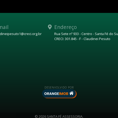
mail
Endereço
udineipesuto1@creci.org.br
Rua Sete nº 933 - Centro - Santa Fé do Su
CRECI: 301.845 - F - Claudinei Pesuto
p
DESENVOLVIDO POR
© 2026 SANTA FÉ ASSESSORIA.