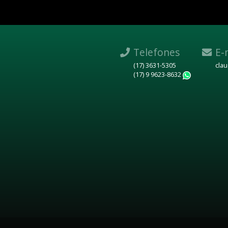
Telefones
E-
(17) 3631-5305
cla
(17) 9 9623-8632
WhatsAp