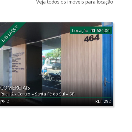
Veja todos os imóveis para locação
DESTAQUE
Locação:
R$ 680,00
COMERCIAIS
Rua 12 - Centro
–
Santa Fé do Sul
–
SP
REF 292
2