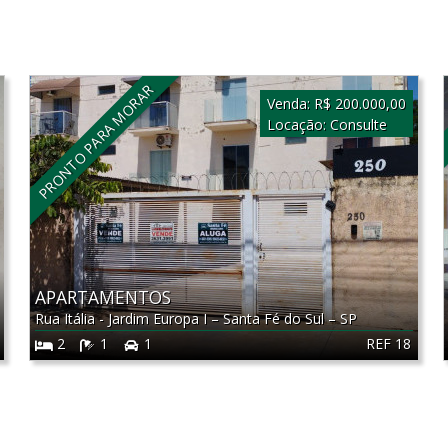
PRONTO PARA MORAR
Venda:
R$ 200.000,00
Locação:
Consulte
APARTAMENTOS
Rua Itália - Jardim Europa I
–
Santa Fé do Sul
–
SP
REF 18
2
1
1