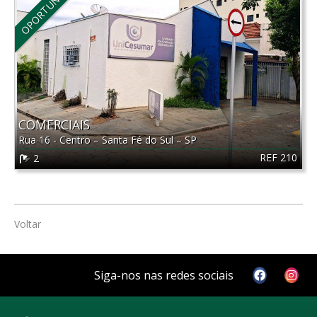
OPORTUNIDADE
COMERCIAIS
Rua 16 - Centro
–
Santa Fé do Sul
–
SP
REF 210
2
Voltar
Siga-nos nas redes sociais