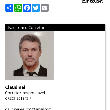
Share
WhatsApp
Facebook
Twitter
Email
Fale com o Corretor
Claudinei
Corretor responsável
CRECI: 301845-F
claudineipesuto1@gmail.com