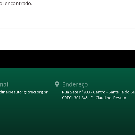
oi encontrado.
mail
Endereço
udineipesuto1@creci.org.br
Rua Sete nº 933 - Centro - Santa Fé do Su
CRECI: 301.845 - F - Claudinei Pesuto
p