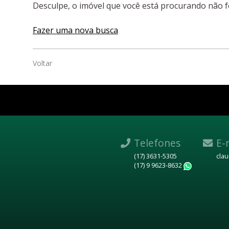
Desculpe, o imóvel que você está procurando não f
Fazer uma nova busca
Voltar
Telefones
E-
(17) 3631-5305
cla
(17) 9 9623-8632
WhatsAp