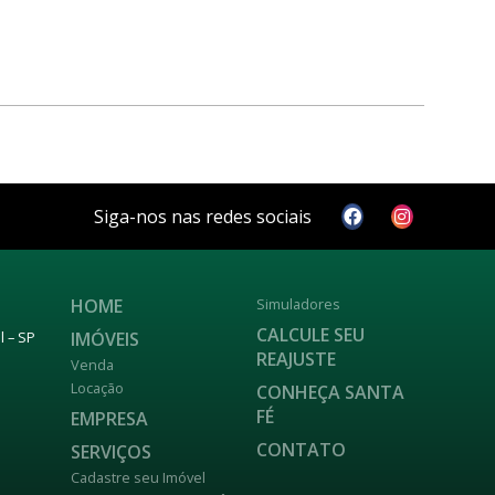
Siga-nos nas redes sociais
HOME
Simuladores
CALCULE SEU
IMÓVEIS
l – SP
REAJUSTE
Venda
Locação
CONHEÇA SANTA
FÉ
EMPRESA
CONTATO
SERVIÇOS
Cadastre seu Imóvel