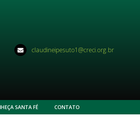
claudineipesuto1@creci.org.br
HEÇA SANTA FÉ
CONTATO