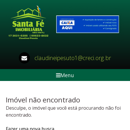
claudineipesuto1@creci.org.br
Menu
Imóvel não encontrado
Desculpe, o imóvel que você está procurando não foi
encontrado.
Fazer uma nova busca