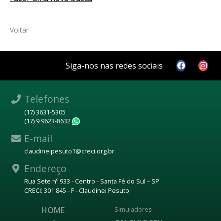
Voltar
Siga-nos nas redes sociais
Telefones
(17) 3631-5305
(17) 9 9623-8632
WhatsApp
E-mail
claudineipesuto1@creci.org.br
Endereço
Rua Sete nº 933 - Centro - Santa Fé do Sul – SP
CRECI: 301.845 - F - Claudinei Pesuto
HOME
Simuladores