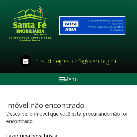
claudineipesuto1@creci.org.br
Menu
Imóvel não encontrado
Desculpe, o imóvel que você está procurando não foi
encontrado.
Fazer uma nova busca