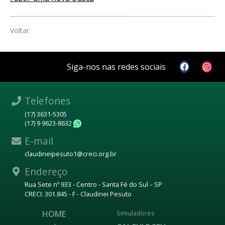
Voltar
Siga-nos nas redes sociais
Telefones
(17) 3631-5305
(17) 9 9623-8632
WhatsApp
E-mail
claudineipesuto1@creci.org.br
Endereço
Rua Sete nº 933 - Centro - Santa Fé do Sul – SP
CRECI: 301.845 - F - Claudinei Pesuto
HOME
Simuladores