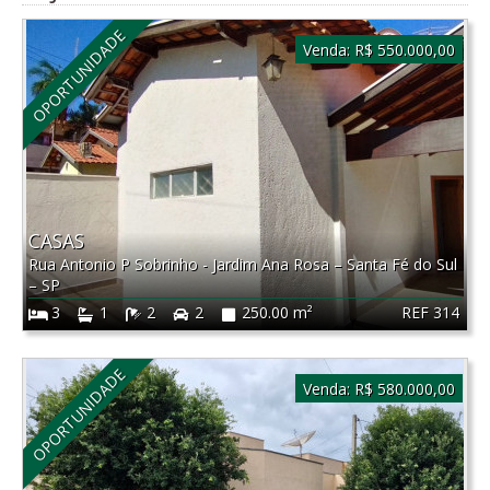
OPORTUNIDADE
Venda:
R$ 550.000,00
CASAS
Rua Antonio P Sobrinho - Jardim Ana Rosa
–
Santa Fé do Sul
–
SP
REF 314
3
1
2
2
250.00 m²
OPORTUNIDADE
Venda:
R$ 580.000,00