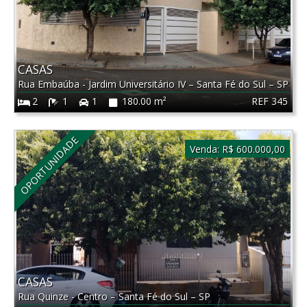
CASAS
Rua Embaúba - Jardim Universitário IV
–
Santa Fé do Sul
–
SP
REF 345
2
1
1
180.00 m²
OPORTUNIDADE
Venda:
R$ 600.000,00
CASAS
Rua Quinze - Centro
–
Santa Fé do Sul
–
SP