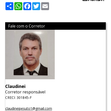
Share
WhatsApp
Facebook
Twitter
Email
Fale com o Corretor
Claudinei
Corretor responsável
CRECI: 301845-F
claudineipesuto1@gmail.com