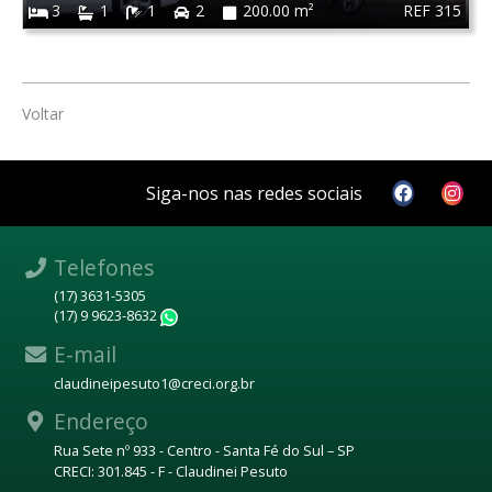
REF 315
3
1
1
2
200.00 m²
Voltar
Siga-nos nas redes sociais
Telefones
(17) 3631-5305
(17) 9 9623-8632
WhatsApp
E-mail
claudineipesuto1@creci.org.br
Endereço
Rua Sete nº 933 - Centro - Santa Fé do Sul – SP
CRECI: 301.845 - F - Claudinei Pesuto