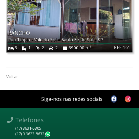
RANCHO
Rua Tilápia - Vale do Sol
–
Santa Fé do Sul
–
SP
REF 161
3
1
2
2
3900.00 m²
Voltar
Siga-nos nas redes sociais
Telefones
(17) 3631-5305
(17) 9 9623-8632
WhatsApp