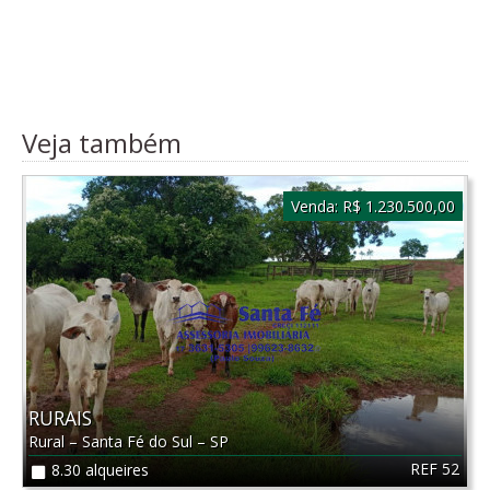
Veja também
Venda:
R$ 1.230.500,00
RURAIS
Rural
–
Santa Fé do Sul
–
SP
REF 52
8.30 alqueires