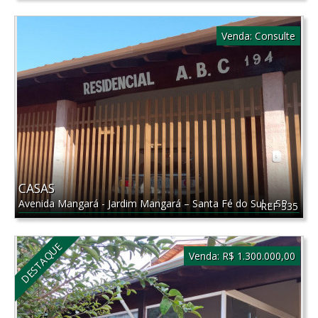
Venda:
Consulte
CASAS
Avenida Mangará - Jardim Mangará
–
Santa Fé do Sul
–
SP
REF 335
DESTAQUE
Venda:
R$ 1.300.000,00