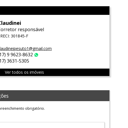
Claudinei
Corretor responsável
RECI: 301845-F
laudineipesuto1@gmail.com
(17) 9 9623-8632
WhatsApp
(17) 3631-5305
Ver todos os imóveis
ções
reenchimento obrigatório.