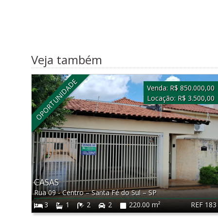
Veja também
OPORTUNIDADE
Venda:
R$ 850.000,00
Locação:
R$ 3.500,00
CASAS
Rua 09 - Centro
–
Santa Fé do Sul
–
SP
REF 183
3
1
2
2
220.00 m²