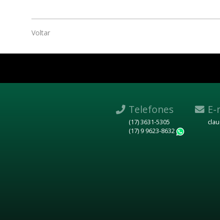
Voltar
Telefones
E-
(17) 3631-5305
cla
(17) 9 9623-8632
WhatsAp