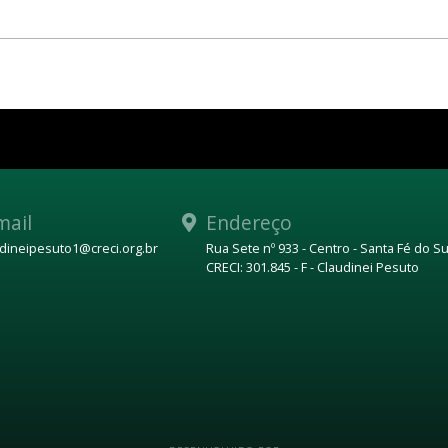
mail
Endereço
udineipesuto1@creci.org.br
Rua Sete nº 933 - Centro - Santa Fé do Su
CRECI: 301.845 - F - Claudinei Pesuto
p