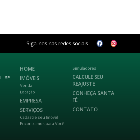
Siga-nos nas redes sociais
HOME
Simuladores
CALCULE SEU
IMÓVEIS
l – SP
REAJUSTE
Venda
Locação
CONHEÇA SANTA
FÉ
EMPRESA
CONTATO
SERVIÇOS
Cadastre seu Imóvel
Encontramos para Você