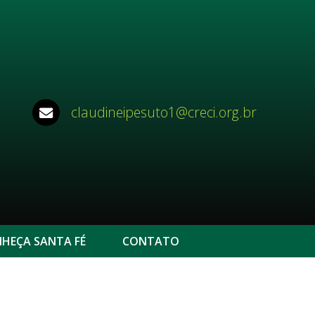
claudineipesuto1@creci.org.br
HEÇA SANTA FÉ
CONTATO