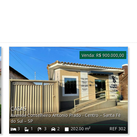
Venda:
R$ 900.000,00
CASAS
Avenida Conselheiro Antonio Prado - Centro
–
Santa Fé
do Sul
–
SP
REF 302
3
1
3
2
202.00 m²