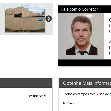
Fale com o Corretor
C
c
Obtenha Mais Informa
Todos os campos com
são de p
*
residencial
Nome
*