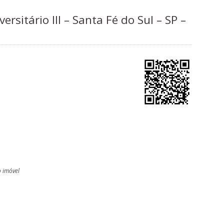
rsitário III – Santa Fé do Sul – SP –
o imóvel
l