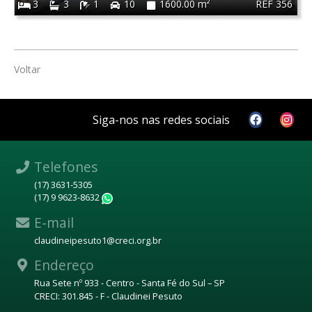
REF 356
3
3
1
10
1600.00 m²
Voltar
Siga-nos nas redes sociais
Telefones
(17) 3631-5305
(17) 9 9623-8632
WhatsApp
E-mail
claudineipesuto1@creci.org.br
Endereço
Rua Sete nº 933 - Centro - Santa Fé do Sul – SP
CRECI: 301.845 - F - Claudinei Pesuto