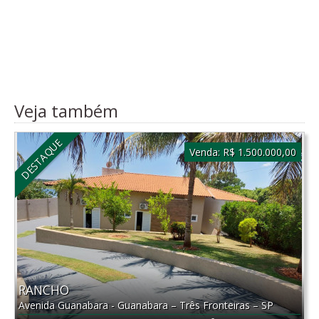
Veja também
DESTAQUE
Venda:
R$ 1.500.000,00
RANCHO
Avenida Guanabara - Guanabara
–
Três Fronteiras
–
SP