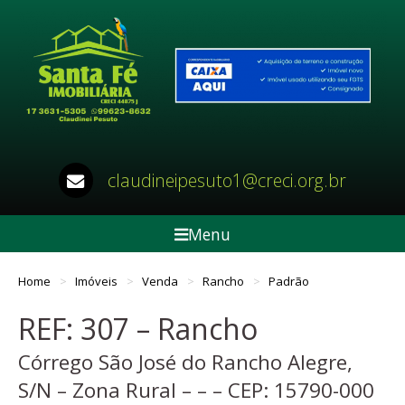
claudineipesuto1@creci.org.br
Menu
Home
Imóveis
Venda
Rancho
Padrão
REF: 307 – Rancho
Córrego São José do Rancho Alegre,
S/N – Zona Rural – – – CEP:
15790-000