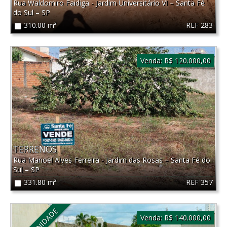
Rua Waldomiro Faidiga - Jardim Universitário VI
–
Santa Fé
do Sul
–
SP
REF 283
310.00 m²
Venda:
R$ 120.000,00
TERRENOS
Rua Manoel Alves Ferreira - Jardim das Rosas
–
Santa Fé do
Sul
–
SP
REF 357
331.80 m²
Venda:
R$ 140.000,00