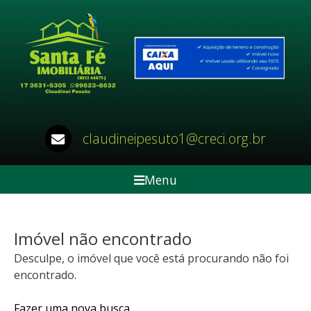
claudineipesuto1@creci.org.br
Menu
Imóvel não encontrado
Desculpe, o imóvel que você está procurando não foi
encontrado.
Fazer uma nova busca