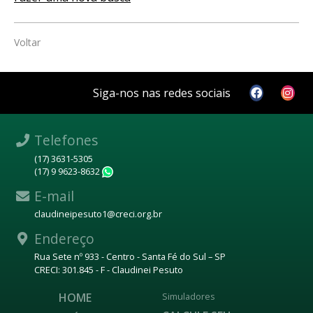
Voltar
Siga-nos nas redes sociais
Telefones
(17) 3631-5305
(17) 9 9623-8632
WhatsApp
E-mail
claudineipesuto1@creci.org.br
Endereço
Rua Sete nº 933 - Centro - Santa Fé do Sul – SP
CRECI: 301.845 - F - Claudinei Pesuto
HOME
Simuladores