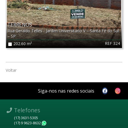
TERRENOS
Rua Geraldo Telles - Jardim Universitário V
–
Santa Fé do Sul
–
SP
REF 324
202.60 m²
Voltar
Siga-nos nas redes sociais
Telefones
(17) 3631-5305
(17) 9 9623-8632
WhatsApp