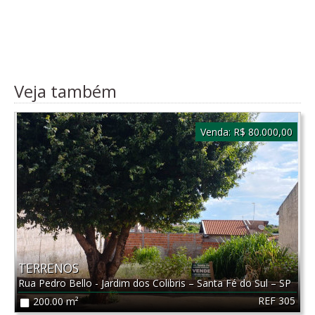
Veja também
Venda:
R$ 80.000,00
TERRENOS
Rua Pedro Bello - Jardim dos Colibris
–
Santa Fé do Sul
–
SP
REF 305
200.00 m²