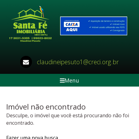
claudineipesuto1@creci.org.br
Menu
Imóvel não encontrado
Desculpe, o imóvel que você está procurando não foi
encontrado.
Fazer uma nova busca