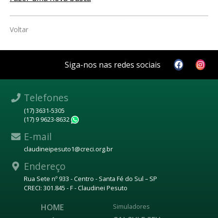
Voltar
Siga-nos nas redes sociais
Telefones
(17) 3631-5305
(17) 9 9623-8632
WhatsApp
E-mail
claudineipesuto1@creci.org.br
Endereço
Rua Sete nº 933 - Centro - Santa Fé do Sul – SP
CRECI: 301.845 - F - Claudinei Pesuto
HOME
Simuladores