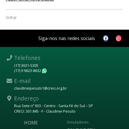
Voltar
Siga-nos nas redes sociais
Telefones
(17) 3631-5305
(17) 9 9623-8632
WhatsApp
E-mail
claudineipesuto1@creci.org.br
Endereço
Rua Sete nº 933 - Centro - Santa Fé do Sul – SP
CRECI: 301.845 - F - Claudinei Pesuto
HOME
Simuladores