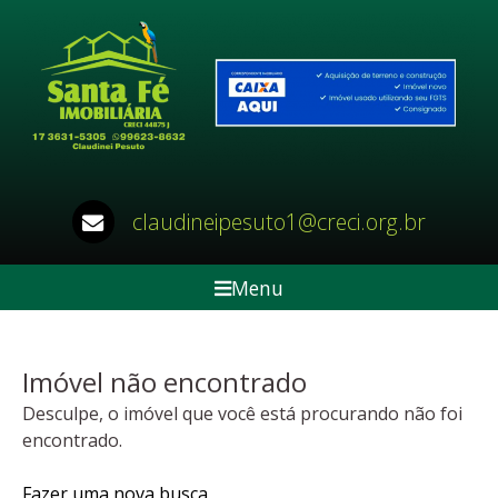
claudineipesuto1@creci.org.br
Menu
Imóvel não encontrado
Desculpe, o imóvel que você está procurando não foi
encontrado.
Fazer uma nova busca