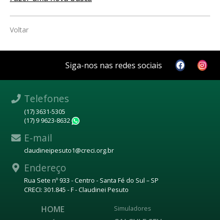
Voltar
Siga-nos nas redes sociais
Telefones
(17) 3631-5305
(17) 9 9623-8632
WhatsApp
E-mail
claudineipesuto1@creci.org.br
Endereço
Rua Sete nº 933 - Centro - Santa Fé do Sul – SP
CRECI: 301.845 - F - Claudinei Pesuto
HOME
Simuladores