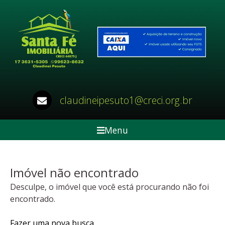
claudineipesuto1@creci.org.br
Menu
Imóvel não encontrado
Desculpe, o imóvel que você está procurando não foi
encontrado.
Fazer uma nova busca