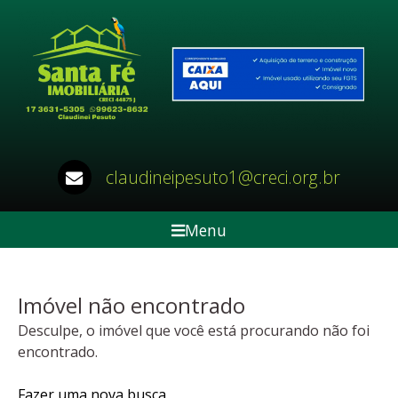
claudineipesuto1@creci.org.br
Menu
Imóvel não encontrado
Desculpe, o imóvel que você está procurando não foi
encontrado.
Fazer uma nova busca