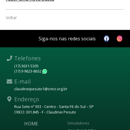
Voltar
Siga-nos nas redes sociais
Telefones
(17) 3631-5305
(17) 9 9623-8632
WhatsApp
E-mail
claudineipesuto1@creci.org.br
Endereço
Rua Sete nº 933 - Centro - Santa Fé do Sul – SP
CRECI: 301.845 - F - Claudinei Pesuto
HOME
Simuladores